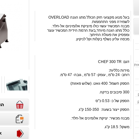
קוצץ ירקות מקצועי חזק CELME
בעל מנוע מקצועי חזק הכולל מתג הגנה OVERLOAD
לשמירה מפני התחממות.
מבנה המכשיר עשוי כולו מיציקת אלומיניום אל-חלד.
כולל מתג הגנה מיוחד,בעת הרמת הידית המכשיר עוצר
ומפסיק את פעולת החיתוך.
מכסה עליון נשלף בקלות וקל לניקיון.
מפרט טכני
דגם: CHEF 300 TR
אית
מידות כלליות:
רוחב- 24 ס"מ , עומק- 57 ס"מ , גובה- 47 ס"מ.
הספק חשמל: 400 וואט. (שלוש פאזות)
300 סיבובים בדקה.
הספק של כ- 0.53 כ"ס
הספק ייצור בשעה: 150-350 ק"ג.
מבנה מכשיר: יציקת אלומינים אל-חלד.
משקל: 18.5 ק"ג.