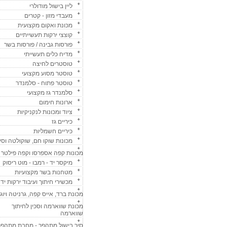
ליין בישול מודולרי
מעבדי מזון - קטרים
מכונת ואקום מקצועית
קוצצי ירקות תעשייתיים
פורסות גבינה / פורסות בשר
מדיח כלים תעשייתי
טוסטרים לחיצה
טוסטר מסוע מקצועי
טוסטר פתוח - סלמנדר
סלמנדר גז מקצועי
ארונות חימום
ציוד ומכונות לנקניקיות
כיריים גז
כיריים חשמליות
מכונות שוקו חם, שוקולטה וסי
מכונות קפה אספרסו וקפה פילטר
מיקסר יד - רמבו - מוט ריסוק
מטחנות בשר מקצועיות
מכשירי חיתוך ועיבוד ירקות ידנ
מכונת ברד, אייס קפה, גרניטה ויוג
מכונת שווארמה וסכין לחיתוך
שווארמה
סיר בישול מתהפך - מחבת מתהפך