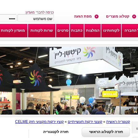
כניסה לחברי מועדון:
קטלוג מוצרים
מפת הגעה
 החברה
לקוחותינו
המלצות
כתבות
סרטים
שרות לקוחות
מועדון לקוחות
קטגוריה ראשית
»
קוצצי ירקות תעשייתיים
»
קוצץ ירקות מקצועי חזק CELME
חזרה לקטלוג הראשי
חזרה לקטגוריה