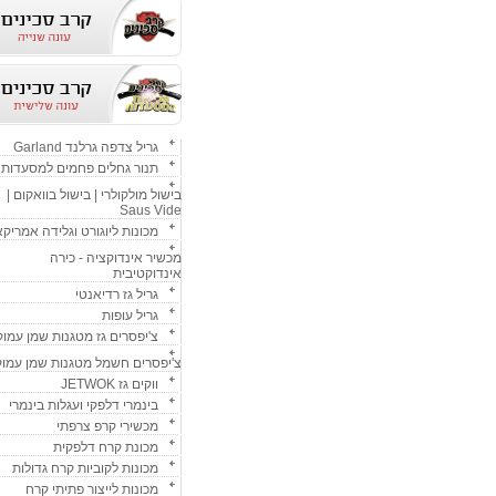
גריל צדפה גרלנד Garland
תנור גחלים פחמים למסעדות
בישול מולקולרי | בישול בוואקום |
Saus Vide
מכונות ליוגורט וגלידה אמריק
מכשיר אינדוקציה - כירה
אינדוקטיבית
גריל גז רדיאנטי
גריל עופות
צ'יפסרים גז מטגנות שמן עמוק
צ'יפסרים חשמל מטגנות שמן עמוק
ווקים גז JETWOK
בינמרי דלפקי ועגלות בינמרי
מכשירי קרפ צרפתי
מכונת קרח דלפקית
מכונות לקוביות קרח גדולות
מכונות לייצור פתיתי קרח