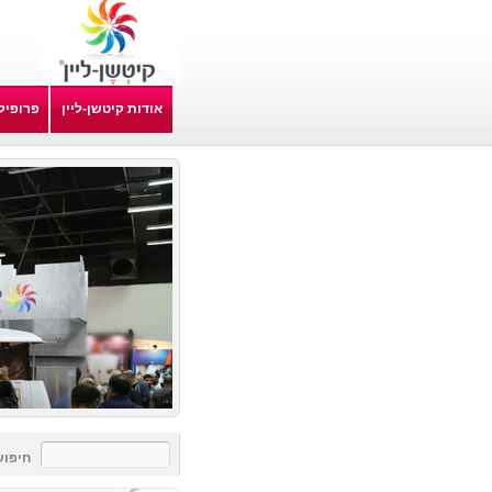
אודות קיטשן-ליין
פרופיל