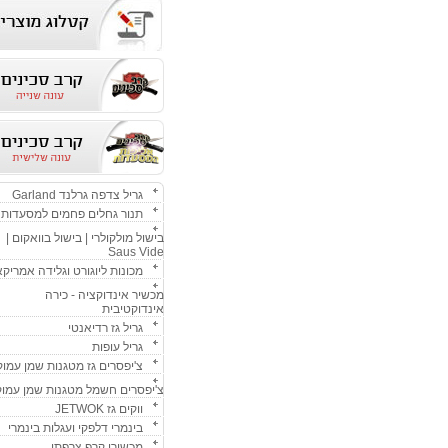
גריל צדפה גרלנד Garland
תנור גחלים פחמים למסעדות
בישול מולקולרי | בישול בוואקום |
Saus Vide
מכונות ליוגורט וגלידה אמריק
מכשיר אינדוקציה - כירה
אינדוקטיבית
גריל גז רדיאנטי
גריל עופות
צ'יפסרים גז מטגנות שמן עמוק
צ'יפסרים חשמל מטגנות שמן עמוק
ווקים גז JETWOK
בינמרי דלפקי ועגלות בינמרי
מכשירי קרפ צרפתי