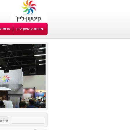
אודות קיטשן-ליין
פרופיל