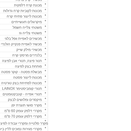
מכונת קרח דלפקית
מכונות לקוביות קרח גדולות
מכונות לייצור פתיתי קרח
מיקרוגלים תעשייתיים
משטחי צלייה חשמל
משטחי צלייה גז
מכשירים לאפיית וופל בלגי
מכשיר לאפיית פנקייק הולנדי
מכשירי מילק שייק
בלנדרים מרסקי קרח
תנור פיצה, תנורי אבן לפיצה
פותחת בצק לפיצה
מבשלת פסטה - קוקר פסטה
מכונות לייצור פסטה
מכונות לפתיחת בצק טורטיה
תנורי קומביסטימר LAINOX
תנורי אפייה - קונבקטומטים
מיקסרים ומלושים לבצק
מקרר סושי תוצרת יפן
מקררי דלפק עומק 60 ס"מ
מקררי דלפק עומק 70 ס"מ
מקרר סלטייה ומקררי עבודה לפיצ
מקררי מגירות נמוכים לליין ביש