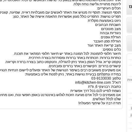
אתר Kitchen-Line.com משתמש במגוון כלי נגישות המאפשרים לכלל האוכלוסי
ליהנות מחוויית גלישה נוחה וקלה.
הכלים העיקריים:
תוסף הנגשה: תוסף זה מנגיש את האתר לאנשים עם מוגבלויות ראייה, שמיעה, קוגניטי
תפריט נגישות: התפריט כולל מגוון אפשרויות התאמה אישית של האתר, כגון:
ניווט באמצעות מקלדת
השבתת הבהובים
מצב מונוכרום
ניגודיות גבוהה
הגדלת גופנים
הגדלת סמן העכבר
מצב קריאת האתר ועוד
כלים נוספים:
תיאור חלופי לתמונות: לכל תמונה באתר יש תיאור חלופי המתאר את תוכנה.
כותרות ברורות: הכותרות באתר ברורות ומסודרות בצורה היררכית.
טקסט קריא: גודל הגופן באתר ניתן להגדלה, והטקסט כתוב בצורה ברורה וקריאה.
קישורים ברורים: הקישורים באתר ברורים ומובחנים.
אנו משקיעים משאבים רבים בשיפור הנגישות של האתר ופועלים ליישום הנחיות הנגיש
במידה ונתקלתם בבעיית נגישות באתר, ניתן לפנות אלינו באמצעות:
טלפון: 03-9133030
אית
דוא"ל:
info@kitchen-line.com
כתובת: רבניצקי 6, פ"ת
נשמח לסייע לכם בכל דרך אפשרית
אנו מאמינים כי לכל אדם מגיעה הזכות לגלוש באינטרנט באופן חופשי ונוח, ואנו מח
שלנו לכלל הגולשים.
תודה רבה על שיתוף הפעולה!