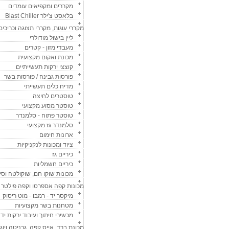
מקררים ומקפיאים עומדים
בלאסט צ'ילר Blast Chiller
מקררי עוגות, מקררי תצוגה וכריכים
ליין בישול מודולרי
מעבדי מזון - קטרים
מכונת ואקום מקצועית
קוצצי ירקות תעשייתיים
פורסות גבינה / פורסות בשר
מדיח כלים תעשייתי
טוסטרים לחיצה
טוסטר מסוע מקצועי
טוסטר פתוח - סלמנדר
סלמנדר גז מקצועי
ארונות חימום
ציוד ומכונות לנקניקיות
כיריים גז
כיריים חשמליות
מכונות שוקו חם, שוקולטה וסי
מכונות קפה אספרסו וקפה פילטר
מיקסר יד - רמבו - מוט ריסוק
מטחנות בשר מקצועיות
מכשירי חיתוך ועיבוד ירקות ידנ
מכונת ברד, אייס קפה, גרניטה ויוג