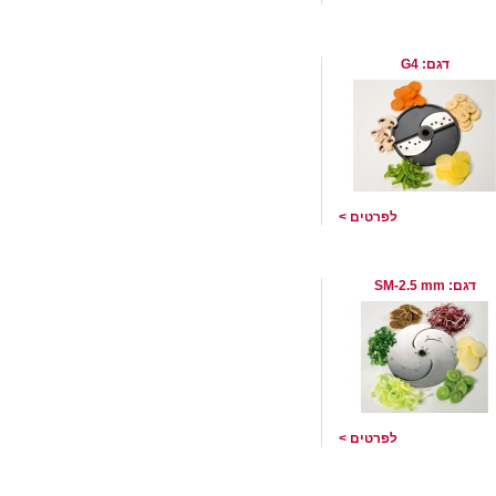
סכין פריסה 4 מילימטר תוצרת
 שוויץ
דגם: G4
לפרטים >
סכין פריסה 2.5 מ"מ מסוג
Bru שוויץ
דגם: SM-2.5 mm
לפרטים >
סכין 1.5 מ"מ לחיתוך Juliennes
Br שוויץ