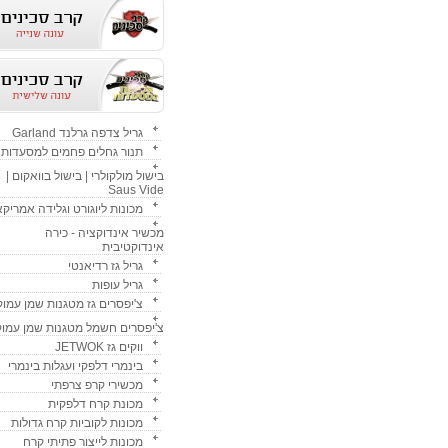
גריל צדפה גרלנד Garland
תנור גחלים פחמים למסעדות
בישול מולקולרי | בישול בוואקום |
Saus Vide
מכונות ליוגורט וגלידה אמריק
מכשיר אינדוקציה - כירה
אינדוקטיבית
גריל גז רדיאנטי
גריל עופות
צ'יפסרים גז מטגנות שמן עמוק
צ'יפסרים חשמל מטגנות שמן עמוק
ווקים גז JETWOK
בינמרי דלפקי ועגלות בינמרי
מכשירי קרפ צרפתי
מכונת קרח דלפקית
מכונות לקוביות קרח גדולות
מכונות לייצור פתיתי קרח