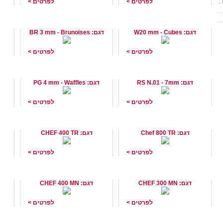
לפרטים >
לפרטים >
סכין לחיתוך קוביות 20 מ"מ
סכין לחיתוך קוביות יהלום
תוצרת Brunner שוויץ
תוצרת Brunner שוויץ
Brunner
דגם: W20 mm - Cubes
דגם: BR 3 mm - Brunoises
לפרטים >
לפרטים >
סכין גרוד פומפיה 7 מ"מ תוצרת
סכין לחיתוך צורת וופל תוצרת
קוצץ
Brunner שוויץ
Brunner שוויץ
HALLDE
דגם: RS N.01 - 7mm
דגם: PG 4 mm - Waffles
לפרטים >
לפרטים >
קוצץ ירקות תעשייתי רב עוצמה
קוצץ ירקות מקצועי חזק תוצרת
קוצץ 
CELME איטליה
CELME
דגם: Chef 800 TR
דגם: CHEF 400 TR
לפרטים >
לפרטים >
קוצץ ירקות מקצועי וחזק
קוצץ ירקות מקצועי CELME
קוצץ
CELME
דגם: CHEF 300 MN
דגם: CHEF 400 MN
לפרטים >
לפרטים >
ראש הזנה כפולה לקוצץ מגנום
ראש לגבינה קוצץ מגנום
ראש 