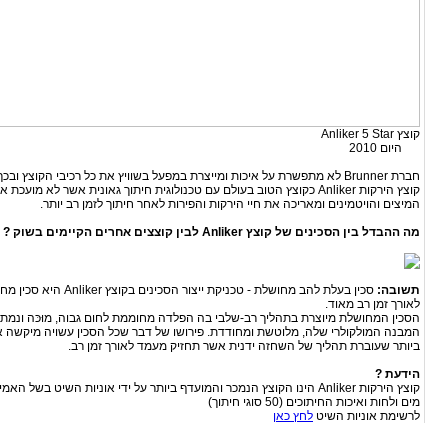
קוצץ Anliker 5 Star קוצץ GSM65
היום 2010 משנת 1965
חברת Brunner לא מתפשרת על איכות ומייצרת במפעל בשוויץ את כל רכיבי הקוצץ
קוצץ הירקות Anliker כקוצץ הטוב בעולם עם טכנולוגית חיתוך גאונית אשר לא מ
המיצים והויטמינים ומאריכה את חיי הירקות והפירות לאחר חיתוך לזמן רב יותר.
מה ההבדל בין הסכינים של קוצץ Anliker לבין קוצצים אחרים הקיימים בשוק ?
תשובה:
סכין בעלת להב מחושלת - טכניקת י
לאורך זמן רב מאוד.
הסכין המחושלת מיוצרת בתהליך רב-שלבי בה הפלדה מחוממת לחום גבוה, מוּכּה ונמת
המבנה המולקולרי שלה, מלוטשת ומחודדת. פירושו של דבר שכל הסכין עשויה מיקשה 
ביותר שעוברת תהליך של השחזה ידנית אשר תחזיק מעמד לאורך זמן רב.
הידעת ?
קוצץ הירקות Anliker הינו הקוצץ הנמכר והמועדף ביותר על ידי אוניות השיט בש
מים ולחות ואיכות החיתוכים (50 סוגי חיתוך)
לרשימת אוניות השיט
לחץ כאן