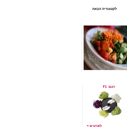
לקטגוריה הבאה
סכין פריסה 1 מילימטר תוצרת
 שוויץ
דגם: F1
לפרטים >