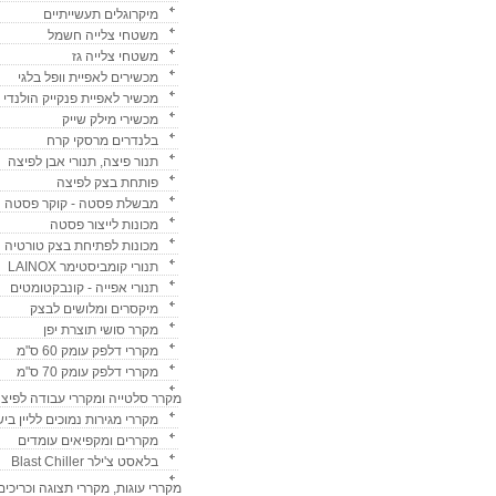
מיקרוגלים תעשייתיים
משטחי צלייה חשמל
משטחי צלייה גז
מכשירים לאפיית וופל בלגי
מכשיר לאפיית פנקייק הולנדי
מכשירי מילק שייק
בלנדרים מרסקי קרח
תנור פיצה, תנורי אבן לפיצה
פותחת בצק לפיצה
מבשלת פסטה - קוקר פסטה
מכונות לייצור פסטה
מכונות לפתיחת בצק טורטיה
תנורי קומביסטימר LAINOX
תנורי אפייה - קונבקטומטים
מיקסרים ומלושים לבצק
מקרר סושי תוצרת יפן
מקררי דלפק עומק 60 ס"מ
מקררי דלפק עומק 70 ס"מ
מקרר סלטייה ומקררי עבודה לפיצ
מקררי מגירות נמוכים לליין ביש
מקררים ומקפיאים עומדים
בלאסט צ'ילר Blast Chiller
מקררי עוגות, מקררי תצוגה וכריכים