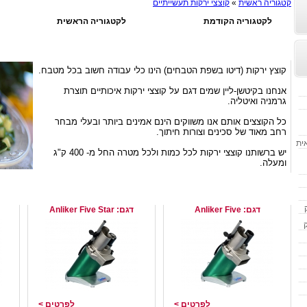
קטגוריה ראשית
»
קוצצי ירקות תעשייתיים
לקטגוריה הקודמת
לקטגוריה הראשית
קוצצי ירקות תעשייתיים
קוצץ ירקות (דיטו בשפת הטבחים) הינו כלי עבודה חשוב בכל מטבח.
אנחנו בקיטשן-ליין שמים דגם על קוצצי ירקות איכותיים תוצרת
גרמניה ואיטליה.
כל הקוצצים אותם אנו משווקים הינם אמינים ביותר ובעלי מבחר
רחב מאוד של סכינים וצורות חיתוך.
אית
יש ברשותנו קוצצי ירקות לכל כמות ולכל מטרה החל מ- 400 ק"ג
ומעלה.
קוצץ עגבניות, ירקות ופירות
קוצץ עגבניות, ירקות ופירות
תוצרת Brunner שוויץ
תוצרת Brunner שוויץ
Brunner
דגם: Anliker Five
דגם: Anliker Five Star
לפרטים >
לפרטים >