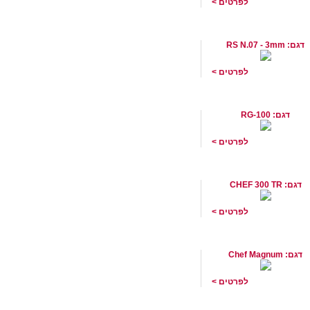
לפרטים >
סכין גרוד פומפיה 3 מ"מ תוצרת
 שוויץ
דגם: RS N.07 - 3mm
לפרטים >
 ירקות תעשייתי תוצרת
 שוודיה
דגם: RG-100
לפרטים >
ירקות מקצועי חזק CELME
דגם: CHEF 300 TR
לפרטים >
 ירקות תעשייתי/מוסדי
דגם: Chef Magnum
לפרטים >
הזנה עגול לקוצץ מגנום