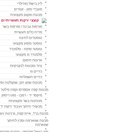
ליין בישול מודולרי
מעבדי מזון - קטרים
מכונת ואקום מקצועית
קוצצי ירקות תעשייתיים
פורסות גבינה / פורסות בשר
מדיח כלים תעשייתי
טוסטרים לחיצה
טוסטר מסוע מקצועי
טוסטר פתוח - סלמנדר
סלמנדר גז מקצועי
ארונות חימום
ציוד ומכונות לנקניקיות
כיריים גז
כיריים חשמליות
מכונות שוקו חם, שוקולטה וסי
מכונות קפה אספרסו וקפה פילטר
מיקסר יד - רמבו - מוט ריסוק
מטחנות בשר מקצועיות
מכשירי חיתוך ועיבוד ירקות ידנ
מכונת ברד, אייס קפה, גרניטה ויוג
מכונת שווארמה וסכין לחיתוך
שווארמה
סיר בישול מתהפך - מחבת מתהפך