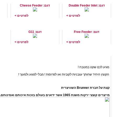
דגם: Double Feeder Inlet
דגם: Cheese Feeder
לפרטים >
לפרטים >
ראש הזנה חופשית קוצץ מגנום
קוצץ ירקות מקצועי KREFFT
דגם: Free Feeder
דגם: G11
לפרטים >
לפרטים >
קוצצי ירקות תעשייתיים
מגיע לכם שקט במטבח !
הקוצץ היחיד שחותך עגבניות לקוביות ואו לפרוסות ! מבלי לפגוע ולמעוך !
קצת על חברת Brunner השוויצרית
מייצרים קוצצי ירקות משנת 1965 אשר ידועים בעולם בזכות איכותם ואמינותם.